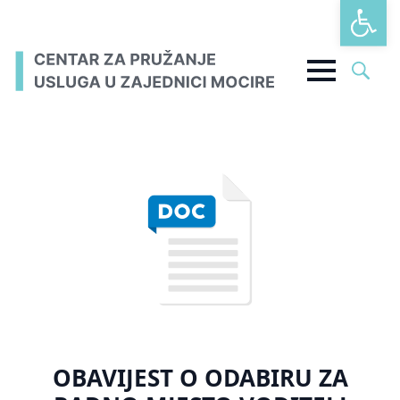
Open t
Search
for:
OBAVIJEST O ODABIRU ZA