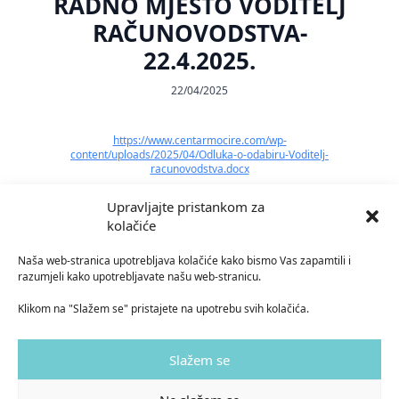
RADNO MJESTO VODITELJ
RAČUNOVODSTVA-
22.4.2025.
22/04/2025
https://www.centarmocire.com/wp-
content/uploads/2025/04/Odluka-o-odabiru-Voditelj-
racunovodstva.docx
Upravljajte pristankom za
kolačiće
Naša web-stranica upotrebljava kolačiće kako bismo Vas zapamtili i
023 411 301
razumjeli kako upotrebljavate našu web-stranicu.
centarusluga-mocire@socskrb.hr
Klikom na "Slažem se" pristajete na upotrebu svih kolačića.
Asje Petričić 5, 23000 Zadar
Slažem se