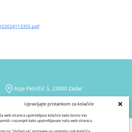
102024113355.pdf
Asje Petričić 5, 23000 Zadar
Upravljajte pristankom za kolačiće
a web-stranica upotrebljava kolačiće kako bismo Vas
amtili i razumjeli kako upotrebljavate našu web-stranicu.
HIA
kom na "Slažem se" pristajete na upotrebu svih kolačića.