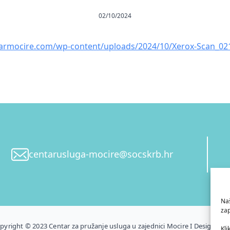
02/10/2024
tarmocire.com/wp-content/uploads/2024/10/Xerox-Scan_02
centarusluga-mocire@socskrb.hr
Naš
zap
pyright © 2023 Centar za pružanje usluga u zajednici Mocire I Design by 
Kli