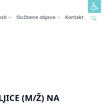
Open tool
sti
Službene objave
Kontakt
Search
for:
JICE (M/Ž) NA