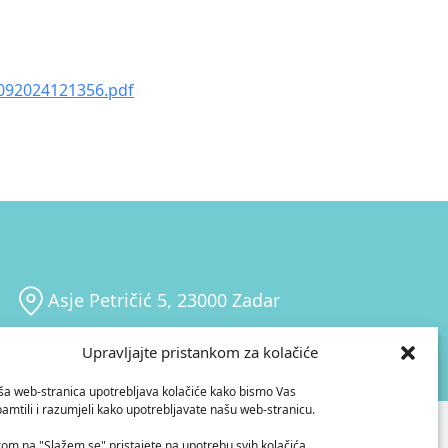
092024121356.pdf
Asje Petričić 5, 23000 Zadar
Upravljajte pristankom za kolačiće
a web-stranica upotrebljava kolačiće kako bismo Vas
amtili i razumjeli kako upotrebljavate našu web-stranicu.
HIA
kom na "Slažem se" pristajete na upotrebu svih kolačića.