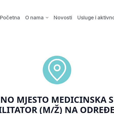
Početna
O nama
Novosti
Usluge i aktivno
DNO MJESTO MEDICINSKA 
ILITATOR (M/Ž) NA ODREĐE