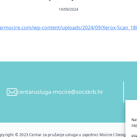
19/09/2024
tarmocire.com/wp-content/uploads/2024/09/Xerox-Scan_18
centarusluga-mocire@socskrb.hr
Naš
zap
pyright © 2023 Centar za pružanje usluga u zajednici Mocire I Design by 
Kli