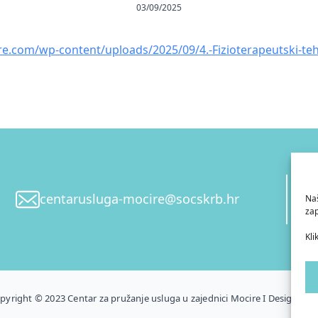
03/09/2025
e.com/wp-content/uploads/2025/09/4.-Fizioterapeutski-tehni
centarusluga-mocire@socskrb.hr
Naš
zap
Kli
pyright © 2023 Centar za pružanje usluga u zajednici Mocire I Design by 