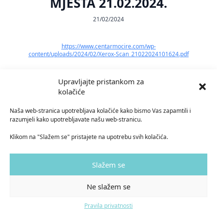
MJESTA 21.02.2024.
21/02/2024
https://www.centarmocire.com/wp-
content/uploads/2024/02/Xerox-Scan_21022024101624.pdf
Upravljajte pristankom za
kolačiće
023 411 301
Naša web-stranica upotrebljava kolačiće kako bismo Vas zapamtili i
razumjeli kako upotrebljavate našu web-stranicu.
centarusluga-mocire@socskrb.hr
Klikom na "Slažem se" pristajete na upotrebu svih kolačića.
Asje Petričić 5, 23000 Zadar
Slažem se
Ne slažem se
Copyright © 2023 Centar za pružanje usluga u zajednici Mocire I Design by HIA
Pravila privatnosti