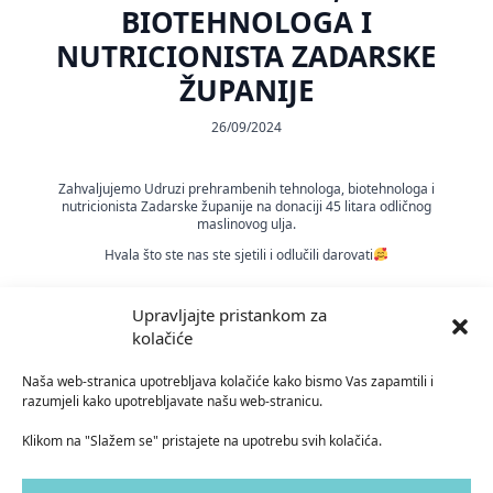
BIOTEHNOLOGA I
NUTRICIONISTA ZADARSKE
ŽUPANIJE
26/09/2024
Zahvaljujemo Udruzi prehrambenih tehnologa, biotehnologa i
nutricionista Zadarske županije na donaciji 45 litara odličnog
maslinovog ulja.
Hvala što ste nas ste sjetili i odlučili darovati
Upravljajte pristankom za
kolačiće
Naša web-stranica upotrebljava kolačiće kako bismo Vas zapamtili i
023 411 301
razumjeli kako upotrebljavate našu web-stranicu.
centarusluga-mocire@socskrb.hr
Klikom na "Slažem se" pristajete na upotrebu svih kolačića.
Asje Petričić 5, 23000 Zadar